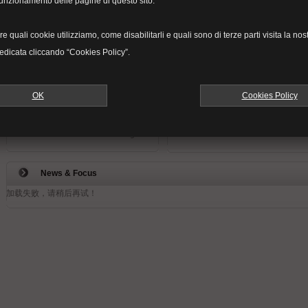
funzionamento delle pagine di questo sito.
Società
Istituti Finanziari
e quali cookie utilizziamo, come disabilitarli e quali sono di terze parti visita la nos
Prodotti Conto
edicata cliccando “Cookies Policy”.
Mercati Finanzi
Business
OK
Cookies Policy
Finanziamenti per le Imprese
Prodotti di Trade Financing
News & Focus
加载失败，请稍后再试！