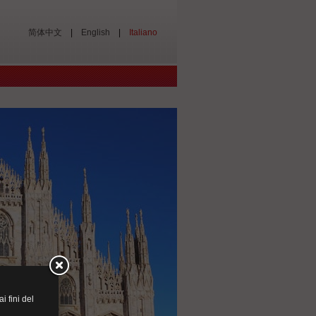
简体中文
|
English
|
Italiano
i fini del