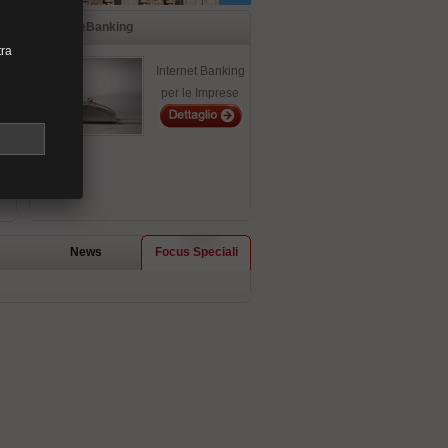
eBanking
tra
Internet Banking
ari
per le Imprese
News
Focus Speciali