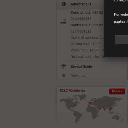
corretto 
Informations
Centralino 1:
+39 02 00668819/+39
Per veder
02 00668854
pagina d
Centralino 2:
+39 02 00668843/+39
02 00668822
Orario di apertura: Lun. - Ven.
Mattina 8:45 - 13:00
Pomeriggio 14:00 - 16:00
(Esclusi i giorni festivi)
Servizi Guide
Download