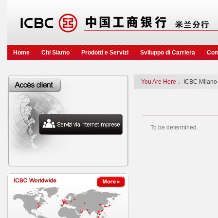
Home
Chi Siamo
Prodotti e Servizi
Sviluppo di Carriera
Com
You Are Here：
ICBC Milano
To be determined.