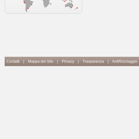
Contatti
|
Mappa del Sito
|
Privacy
|
Trasparenza
|
AntiRiciclaggio