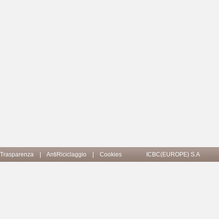
Trasparenza
|
AntiRiciclaggio
|
Cookies
ICBC(EUROPE) S.A