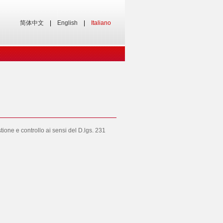
简体中文
|
English
|
Italiano
one e controllo ai sensi del D.lgs. 231