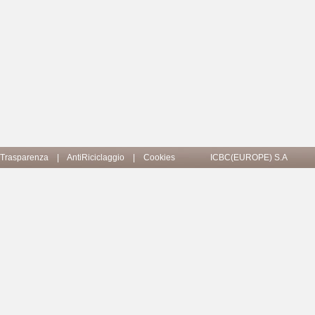
Trasparenza
|
AntiRiciclaggio
|
Cookies
ICBC(EUROPE) S.A