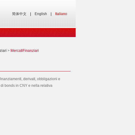
简体中文
|
English
|
Italiano
ziari
>
MercatiFinanziari
 finanziamenti, derivati, obbligazioni e
ne di bonds in CNY e nella relativa