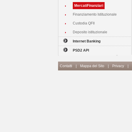
MercatiFinanziari
Finanziamento Istituzionale
Custodia QFII
Deposito istituzionale
Internet Banking
PSD2 API
Contatti
|
Mappa del Sito
|
Privacy
|